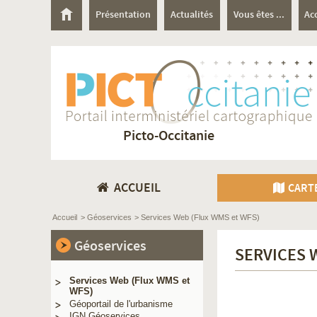
Présentation
Actualités
Vous êtes ...
Ac
Picto-Occitanie
ACCUEIL
CART
Accueil
> Géoservices
> Services Web (Flux WMS et WFS)
Géoservices
SERVICES 
Services Web (Flux WMS et
WFS)
Géoportail de l'urbanisme
IGN Géoservices