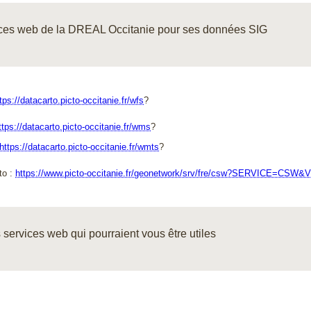
ices web de la DREAL Occitanie pour ses données SIG
tps://datacarto.picto-occitanie.fr/wfs
?
ttps://datacarto.picto-occitanie.fr/wms
?
https://datacarto.picto-occitanie.fr/wmts
?
o : 
https://www.picto-occitanie.fr/geonetwork/srv/fre/csw?SERVICE=CS
services web qui pourraient vous être utiles