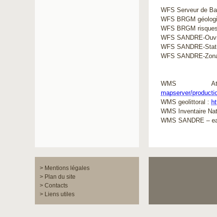
WFS Serveur de Ba
WFS BRGM géologie
WFS BRGM risques n
WFS SANDRE-Ouvra
WFS SANDRE-Stati
WFS SANDRE-Zona
WMS At
mapserver/produc
WMS geolittoral : 
ht
WMS Inventaire Nati
WMS SANDRE – eaufr
> Mentions légales
> Plan du site
> Contacts
> Liens utiles