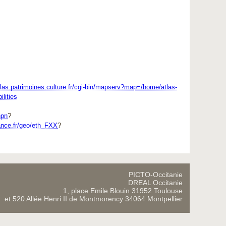
atlas.patrimoines.culture.fr/cgi-bin/mapserv?map=/home/atlas-
ities
npn
?
rance.fr/geo/eth_FXX
?
PICTO-Occitanie
DREAL Occitanie
1, place Emile Blouin 31952 Toulouse
et 520 Allée Henri II de Montmorency 34064 Montpellier