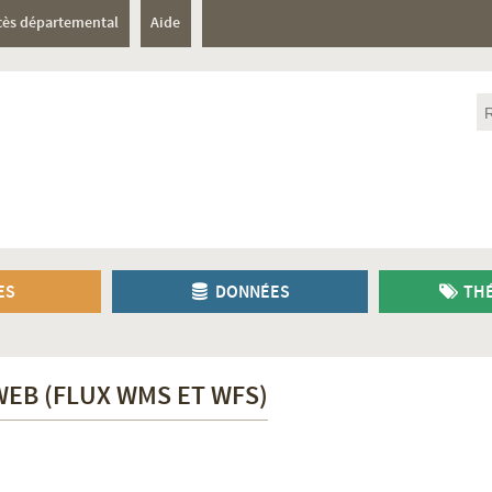
cès départemental
Aide
ES
DONNÉES
THÉ
WEB (FLUX WMS ET WFS)