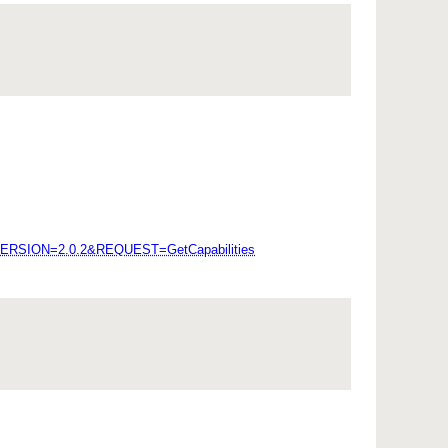
W&VERSION=2.0.2&REQUEST=GetCapabilities