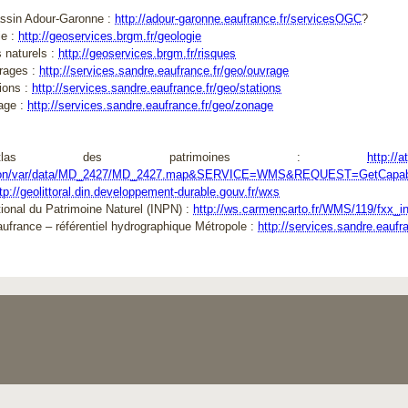
ssin Adour-Garonne :
http://adour-garonne.eaufrance.fr/servicesOGC
?
 : 
http://geoservices.brgm.fr/geologie
aturels : 
http://geoservices.brgm.fr/risques
ges : 
http://services.sandre.eaufrance.fr/geo/ouvrage
ons : 
http://services.sandre.eaufrance.fr/geo/stations
ge : 
http://services.sandre.eaufrance.fr/geo/zonage
las des patrimoines : 
http://
tion/var/data/MD_2427/MD_2427.map&SERVICE=WMS&REQUEST=GetCapabil
tp://geolittoral.din.developpement-durable.gouv.fr/wxs
onal du Patrimoine Naturel (INPN) : 
http://ws.carmencarto.fr/WMS/119/fxx_i
ance – référentiel hydrographique Métropole : 
http://services.sandre.eauf