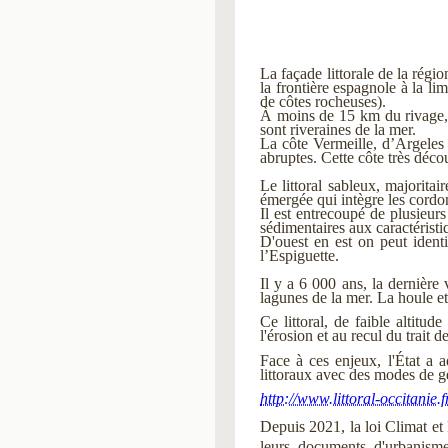
La façade littorale de la rég
la frontière espagnole à la l
de côtes rocheuses).
À moins de 15 km du rivage,
sont riveraines de la mer.
La côte Vermeille, d’Argeles 
abruptes. Cette côte très déco
Le littoral sableux, majoritair
émergée qui intègre les cordon
Il est entrecoupé de plusieur
sédimentaires aux caractéristiq
D'ouest en est on peut identi
l’Espiguette.
Il y a 6 000 ans, la dernière 
lagunes de la mer. La houle et
Ce littoral, de faible altitu
l'érosion et au recul du trai
Face à ces enjeux, l'
É
tat a 
littoraux avec des modes de ge
http://www.littoral-occitanie
Depuis 2021, la loi Climat et R
leurs documents d'urbanisme