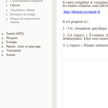
Consommation d'espace
Il vient compléter le visualis
Littoral
les études réalisées sont téléc
Visualiseur Littoral
http://littoral-occitanie.fr 
Évolution du rivage
Risque de submersion
Il est proposé ici :
marine
1 - Un visualiseur spécifique d
Santé (ARS)
2- Un espace « 
É
volution d
Risques
sédimentaire. Elles sont issue
Energie
3- L'espace « Risque submers
Nature, sites et paysage
Transports
Autres