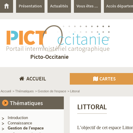
Présentation
Actualités
Vous êtes ...
Accès départe
Picto-Occitanie
ACCUEIL
CARTES
Accueil
> Thématiques
> Gestion de l'espace
> Littoral
Thématiques
LITTORAL
Introduction
Connaissance
L’objectif de cet espace Littor
Gestion de l'espace