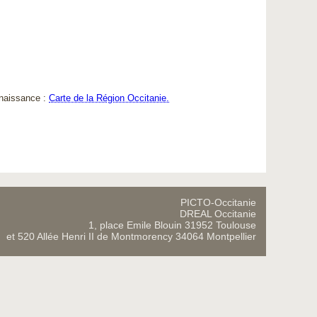
nnaissance :
Carte de la Région Occitanie.
PICTO-Occitanie
DREAL Occitanie
1, place Emile Blouin 31952 Toulouse
et 520 Allée Henri II de Montmorency 34064 Montpellier