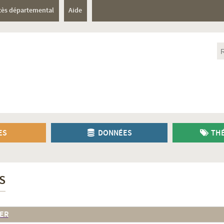
cès départemental
Aide
ES
DONNÉES
THÉ
S
ER