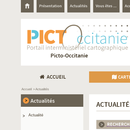
Présentation
Actualités
Vous êtes ...
Ac
Picto-Occitanie
ACCUEIL
CART
Accueil
> Actualités
Actualités
ACTUALITÉ
Actualité
RECHERCH