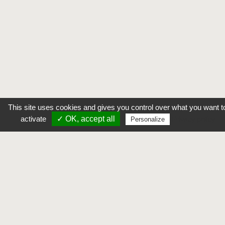
This site uses cookies and gives you control over what you want to
activate
✓ OK, accept all 
Privacy policy 
Personalize 
PICTO-Occitanie
> Mentions
légales
DREAL Occitanie
1, place Emile Blouin 31952 Toulouse
> Plan du site
et 520 Allée Henri II de Montmorency 34064 
> Contacts