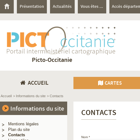
Présentation
Actualités
Vous êtes ...
Accès départe
Picto-Occitanie
ACCUEIL
CARTES
Accueil
> Informations du site
> Contacts
Informations du site
CONTACTS
Mentions légales
Plan du site
Contacts
Nom
* 