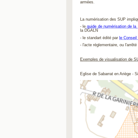
armées.
La numérisation des SUP implique
- le
guide 
de
numérisation
de la
la DGALN
- le standart édité par
le Conseil
- l'acte réglementaire, ou l'arrê
Exemples de visualisation de S
Eglise de Sabarrat en Ariège - S