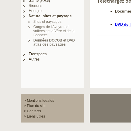
Téléchargez d
Santé (ARS)
Risques
Energie
Document
Nature, sites et paysage
Sites et paysages
DVD de l
Gorges de l'Aveyron et
vallées de la Vère et de la
Bonnette
Données DOCOB et DVD
atlas des paysages
Transports
Autres
> Mentions légales
> Plan du site
> Contacts
> Liens utiles