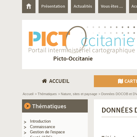
Présentation
Actualités
Vous êtes ...
Ac
Picto-Occitanie
ACCUEIL
CART
Accueil
> Thématiques
> Nature, sites et paysage
> Données DOCOB et DVD
Thématiques
DONNÉES D
Introduction
Connaissance
Gestion de l'espace