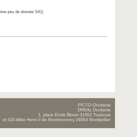
rne peu de donnée SIG)
PICTO-Occitanie
DREAL Occitanie
1, place Emile Blouin 31952 Toulouse
et 520 Allée Henri II de Montmorency 34064 Montpellier